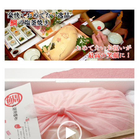
動
画
プ
レ
ー
ヤ
ー