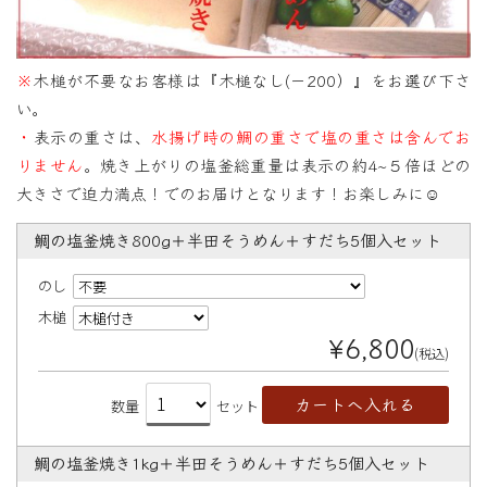
※
木槌が不要なお客様は『木槌なし(－200）』をお選び下さ
い。
・
表示の重さは、
水揚げ時の鯛の重さで塩の重さは含んでお
りません
。焼き上がりの塩釜総重量は表示の約4~５
倍ほどの
大きさで迫力満点！でのお届けとなります！お楽しみに☺
鯛の塩釜焼き800g＋半田そうめん＋すだち5個入セット
のし
木槌
¥6,800
(税込)
数量
セット
鯛の塩釜焼き1kg＋半田そうめん＋すだち5個入セット