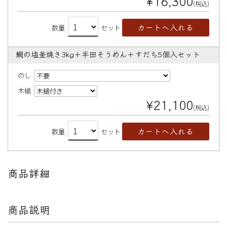
¥16,300
(税込)
数量
セット
鯛の塩釜焼き3kg＋半田そうめん＋すだち5個入セット
のし
木槌
¥21,100
(税込)
数量
セット
商品詳細
商品説明